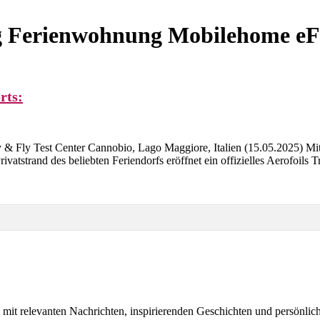
Ferienwohnung Mobilehome eFoi
rts:
ry & Fly Test Center Cannobio, Lago Maggiore, Italien (15.05.2025) 
re
tstrand des beliebten Feriendorfs eröffnet ein offizielles Aerofoils 
ports:
e mit relevanten Nachrichten, inspirierenden Geschichten und persönli