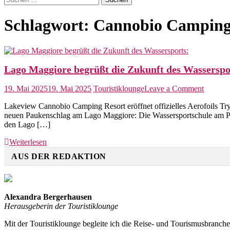
nach:
Schlagwort:
Cannobio Camping 
Lago Maggiore begrüßt die Zukunft des Wasserspo
on
19. Mai 2025
19. Mai 2025
Touristiklounge
Leave a Comment
Lago
Lakeview Cannobio Camping Resort eröffnet offizielles Aerofoils T
Maggio
neuen Paukenschlag am Lago Maggiore: Die Wassersportschule am Priva
begrüßt
den Lago […]
die
Zukunft
Weiterlesen
des
Wassers
AUS DER REDAKTION
Alexandra Bergerhausen
Herausgeberin der Touristiklounge
Mit der Touristiklounge begleite ich die Reise- und Tourismusbranch