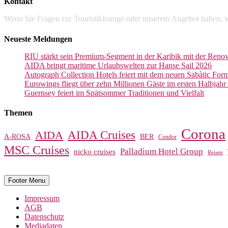
Kontakt
Wenn Sie Fragen zur Touristiklounge oder unserem Angebot haben, w
Neueste Meldungen
RIU stärkt sein Premium-Segment in der Karibik mit der Reno
AIDA bringt maritime Urlaubswelten zur Hanse Sail 2026
Autograph Collection Hotels feiert mit dem neuen Sabàtic Form
Eurowings fliegt über zehn Millionen Gäste im ersten Halbjah
Guernsey feiert im Spätsommer Traditionen und Vielfalt
Themen
Corona
AIDA Cruises
AIDA
A-ROSA
BER
Condor
MSC Cruises
Palladium Hotel Group
nicko cruises
Reisen
Footer Menu
Impressum
AGB
Datenschutz
Mediadaten