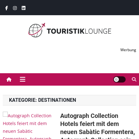
Skip
to
content
Touristiklounge
Touristiklounge News- und Presseportal
Werbung
KATEGORIE:
DESTINATIONEN
Autograph Collection
Hotels feiert mit dem
neuen Sabàtic Formentera,