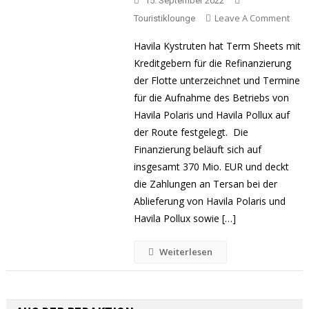
15. September 2022
On
Leave A Comment
Touristiklounge
Neuf
Havila Kystruten hat Term Sheets mit
Der
Kreditgebern für die Refinanzierung
Schi
der Flotte unterzeichnet und Termine
Von
Havi
für die Aufnahme des Betriebs von
Kyst
Havila Polaris und Havila Pollux auf
der Route festgelegt. Die
Finanzierung beläuft sich auf
insgesamt 370 Mio. EUR und deckt
die Zahlungen an Tersan bei der
Ablieferung von Havila Polaris und
Havila Pollux sowie […]
Weiterlesen