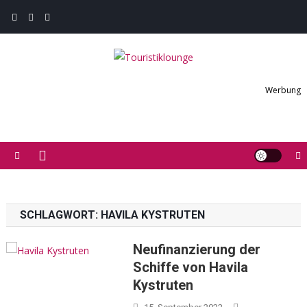
Skip
to
content
Touristiklounge
Touristiklounge News- und Presseportal
Werbung
SCHLAGWORT:
HAVILA KYSTRUTEN
Neufinanzierung der
Schiffe von Havila
Kystruten