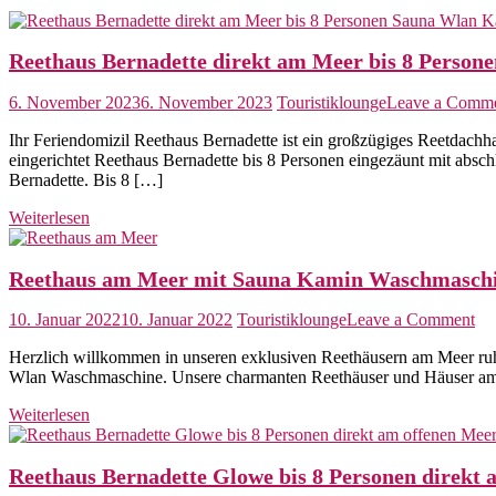
Reethaus Bernadette direkt am Meer bis 8 Pers
6. November 2023
6. November 2023
Touristiklounge
Leave a Comm
Ihr Feriendomizil Reethaus Bernadette ist ein großzügiges Reetdachh
eingerichtet Reethaus Bernadette bis 8 Personen eingezäunt mit abs
Bernadette. Bis 8 […]
Weiterlesen
Reethaus am Meer mit Sauna Kamin Waschmaschin
on
10. Januar 2022
10. Januar 2022
Touristiklounge
Leave a Comment
Re
Herzlich willkommen in unseren exklusiven Reethäusern am Meer ruhi
am
Wlan Waschmaschine. Unsere charmanten Reethäuser und Häuser am Me
Me
mit
Weiterlesen
Sa
Ka
Wa
Reethaus Bernadette Glowe bis 8 Personen direkt 
St