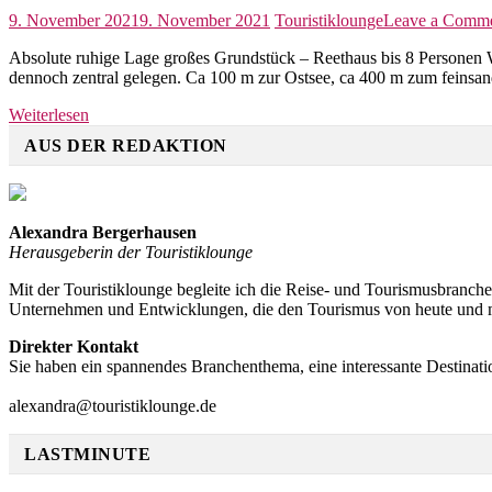
gr
9. November 2021
9. November 2021
Touristiklounge
Leave a Comm
Gr
ca
Absolute ruhige Lage großes Grundstück – Reethaus bis 8 Personen 
15
dennoch zentral gelegen. Ca 100 m zur Ostsee, ca 400 m zum feinsan
m
zu
Weiterlesen
Ost
AUS DER REDAKTION
Alexandra Bergerhausen
Herausgeberin der Touristiklounge
Mit der Touristiklounge begleite ich die Reise- und Tourismusbranch
Unternehmen und Entwicklungen, die den Tourismus von heute und 
Direkter Kontakt
Sie haben ein spannendes Branchenthema, eine interessante Destinati
alexandra@touristiklounge.de
LASTMINUTE