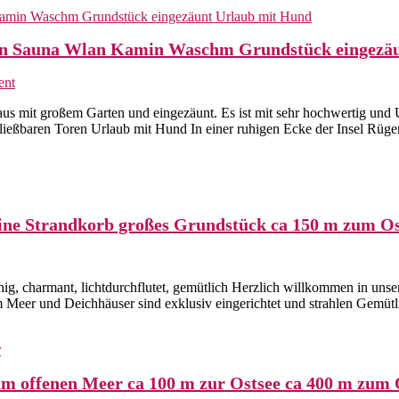
onen Sauna Wlan Kamin Waschm Grundstück eingezä
on
ent
Reethaus
aus mit großem Garten und eingezäunt. Es ist mit sehr hochwertig und 
Bernadette
chließbaren Toren Urlaub mit Hund In einer ruhigen Ecke der Insel Rü
direkt
am
Meer
bis
8
Personen
e Strandkorb großes Grundstück ca 150 m zum Os
Sauna
Wlan
Kamin
ethaus
Waschm
g, charmant, lichtdurchflutet, gemütlich Herzlich willkommen in uns
Grundstück
er und Deichhäuser sind exklusiv eingerichtet und strahlen Gemütlic
er
eingezäunt
Urlaub
una
mit
min
Hund
schmaschine
am offenen Meer ca 100 m zur Ostsee ca 400 m zum 
randkorb