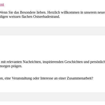
oßes
on
ent
undstück
Reethaus
Wenn Sie das Besondere lieben. Herzlich willkommen in unserem neue
Bernadette
0
digen weissen flachen Ostseebadestrand.
Glowe
bis
m
8
seestrand
Personen
direkt
am
offenen
Meer
ca
100
m
e mit relevanten Nachrichten, inspirierenden Geschichten und persönli
zur
morgen prägen.
Ostsee
ca
400
on, eine Veranstaltung oder Interesse an einer Zusammenarbeit?
m
zum
Ostseestrand