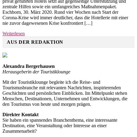
privat geführten Hotels setzt auf gegenseitige Unterstützung und
stärker
zentrale Hilfen sowie ein umfangreiches Maßnahmenpaket.
–
Eschborn, 30. März 2020. Rund vier Wochen nach Start der
Zusammens
Corona-Krise wird immer deutlicher, dass die Hotellerie mit einer
in
nie zuvor dagewesenen Krise konfrontiert […]
der
Krise
Weiterlesen
AUS DER REDAKTION
Alexandra Bergerhausen
Herausgeberin der Touristiklounge
Mit der Touristiklounge begleite ich die Reise- und
Tourismusbranche mit relevanten Nachrichten, inspirierenden
Geschichten und persönlichen Einblicken. Im Mittelpunkt stehen
Menschen, Destinationen, Unternehmen und Entwicklungen, die
den Tourismus von heute und morgen prägen.
Direkter Kontakt
Sie haben ein spannendes Branchenthema, eine interessante
Destination, eine Veranstaltung oder Interesse an einer
Zusammenarbeit?