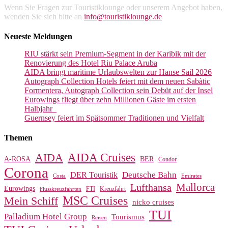
Wenn Sie Fragen zur Touristiklounge oder unserem Angebot haben,
wenden Sie sich bitte an
info@touristiklounge.de
Neueste Meldungen
RIU stärkt sein Premium-Segment in der Karibik mit der
Renovierung des Hotel Riu Palace Aruba
AIDA bringt maritime Urlaubswelten zur Hanse Sail 2026
Autograph Collection Hotels feiert mit dem neuen Sabàtic
Formentera, Autograph Collection sein Debüt auf der Insel
Eurowings fliegt über zehn Millionen Gäste im ersten
Halbjahr
Guernsey feiert im Spätsommer Traditionen und Vielfalt
Themen
AIDA Cruises
AIDA
A-ROSA
BER
Condor
Corona
Deutsche Bahn
DER Touristik
Costa
Emirates
Mallorca
Lufthansa
Eurowings
FTI
Kreuzfahrt
Flusskreuzfahrten
MSC Cruises
Mein Schiff
nicko cruises
TUI
Palladium Hotel Group
Tourismus
Reisen