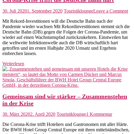
on
30. Juli 2020
1. September 2020
Touristiklounge
Leave a Comment
Co
Mit Rekord-Investitionen will die Deutsche Bahn nach der
Kri
Pandemie wieder wachsen Mit Rekordinvestitionen stemmt sich die
trif
Deutsche Bahn (DB) gegen die Folgen der Corona-Pandemie, um
die
wieder auf einen Wachstumspfad zurückzukehren. Einstweilen hat
De
die weltweite Infektionswelle auch die DB wirtschaftlich hart
Ba
getroffen und im ersten Halbjahr 2020 Umsatz und Ergebnis
har
einbrechen lassen.
Weiterlesen
Gemeinsam sind wir stärker – Zusammenstehen
in der Krise
zu
30. März 2020
2. April 2020
Touristiklounge
1 Kommentar
Gemeinsa
Die Corona-Krise trifft Hoteliers und Gastronomen mit aller Härte.
sind
Die BWH Hotel Group Central Europe mit ihren mittelständischen,
wir