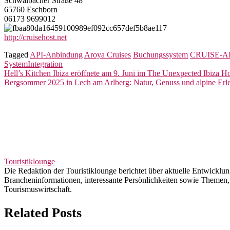
Schwalbacher Straße 48
65760 Eschborn
06173 9699012
http://cruisehost.net
Tagged
API-Anbindung
Aroya Cruises
Buchungssystem
CRUISE-A
SystemIntegration
Beitragsnavigation
Hell’s Kitchen Ibiza eröffnete am 9. Juni im The Unexpected Ibiza Ho
Bergsommer 2025 in Lech am Arlberg: Natur, Genuss und alpine Erle
Touristiklounge
Die Redaktion der Touristiklounge berichtet über aktuelle Entwicklun
Brancheninformationen, interessante Persönlichkeiten sowie Themen, d
Tourismuswirtschaft.
Related Posts