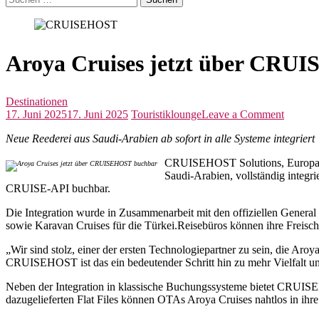
nach:
Aroya Cruises jetzt über CRU
Destinationen
on
17. Juni 2025
17. Juni 2025
Touristiklounge
Leave a Comment
Aroya
Neue Reederei aus Saudi-Arabien ab sofort in alle Systeme integriert
Cruises
jetzt
CRUISEHOST Solutions, Europas fü
über
Saudi-Arabien, vollständig integ
CRUI
CRUISE-API buchbar.
buchba
Die Integration wurde in Zusammenarbeit mit den offiziellen Gener
sowie Karavan Cruises für die Türkei.Reisebüros können ihre Freisc
„Wir sind stolz, einer der ersten Technologiepartner zu sein, die Aro
CRUISEHOST ist das ein bedeutender Schritt hin zu mehr Vielfal
Neben der Integration in klassische Buchungssysteme bietet CRUISE
dazugelieferten Flat Files können OTAs Aroya Cruises nahtlos in ihre