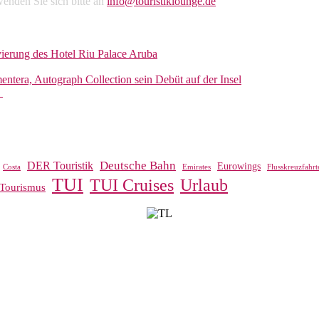
enden Sie sich bitte an
info@touristiklounge.de
vierung des Hotel Riu Palace Aruba
entera, Autograph Collection sein Debüt auf der Insel
r
Deutsche Bahn
DER Touristik
Eurowings
Costa
Emirates
Flusskreuzfahrt
TUI
TUI Cruises
Urlaub
Tourismus