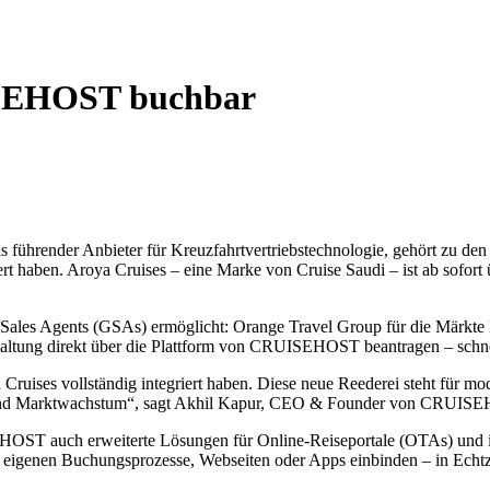
ISEHOST buchbar
hrender Anbieter für Kreuzfahrtvertriebstechnologie, gehört zu den e
riert haben. Aroya Cruises – eine Marke von Cruise Saudi – ist ab 
SEHOST
r
al Sales Agents (GSAs) ermöglicht: Orange Travel Group für die Märk
haltung direkt über die Plattform von CRUISEHOST beantragen – schnell
ya Cruises vollständig integriert haben. Diese neue Reederei steht für 
t und Marktwachstum“, sagt Akhil Kapur, CEO & Founder von CRUIS
HOST auch erweiterte Lösungen für Online-Reiseportale (OTAs) und i
 eigenen Buchungsprozesse, Webseiten oder Apps einbinden – in Echtzeit