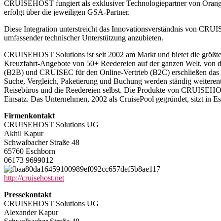
CRUISEHOST fungiert als exklusiver Technologiepartner von Orange T
erfolgt über die jeweiligen GSA-Partner.
Diese Integration unterstreicht das Innovationsverständnis von CRU
umfassender technischer Unterstützung anzubieten.
CRUISEHOST Solutions ist seit 2002 am Markt und bietet die größte
Kreuzfahrt-Angebote von 50+ Reedereien auf der ganzen Welt, von 
(B2B) und CRUISEC für den Online-Vertrieb (B2C) erschließen das An
Suche, Vergleich, Paketierung und Buchung werden ständig weiterentw
Reisebüros und die Reedereien selbst. Die Produkte von CRUISEHOST
Einsatz. Das Unternehmen, 2002 als CruisePool gegründet, sitzt in 
Firmenkontakt
CRUISEHOST Solutions UG
Akhil Kapur
Schwalbacher Straße 48
65760 Eschborn
06173 9699012
http://cruisehost.net
Pressekontakt
CRUISEHOST Solutions UG
Alexander Kapur