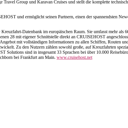
ravel Group und Karavan Cruises und stellt die komplette technische 
ISEHOST und ermöglicht seinen Partnern, einen der spannendsten Newc
 Kreuzfahrt-Datenbank im europäischen Raum. Sie umfasst mehr als 60
denen 28 mit eigener Schnittstelle direkt an CRUISEHOST angeschlos
gebot mit vollständigen Informationen zu allen Schiffen, Routen und 
ickelt. Zu den Nutzern zählen sowohl große, auf Kreuzfahrten spezial
 Solutions sind in insgesamt 33 Sprachen bei über 10.000 Reisebüros
Eschborn bei Frankfurt am Main.
www.cruisehost.net