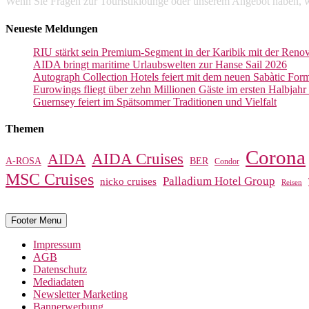
Wenn Sie Fragen zur Touristiklounge oder unserem Angebot haben, w
Neueste Meldungen
RIU stärkt sein Premium-Segment in der Karibik mit der Reno
AIDA bringt maritime Urlaubswelten zur Hanse Sail 2026
Autograph Collection Hotels feiert mit dem neuen Sabàtic Form
Eurowings fliegt über zehn Millionen Gäste im ersten Halbjah
Guernsey feiert im Spätsommer Traditionen und Vielfalt
Themen
Corona
AIDA Cruises
AIDA
A-ROSA
BER
Condor
MSC Cruises
Palladium Hotel Group
nicko cruises
Reisen
Footer Menu
Impressum
AGB
Datenschutz
Mediadaten
Newsletter Marketing
Bannerwerbung