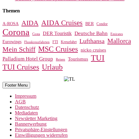
Themen
AIDA Cruises
AIDA
A-ROSA
BER
Condor
Corona
Deutsche Bahn
DER Touristik
Costa
Emirates
Mallorca
Lufthansa
Eurowings
FTI
Kreuzfahrt
Flusskreuzfahrten
MSC Cruises
Mein Schiff
nicko cruises
TUI
Palladium Hotel Group
Tourismus
Reisen
TUI Cruises
Urlaub
Footer Menu
Impressum
AGB
Datenschutz
Mediadaten
Newsletter Marketing
Bannerwerbung
Privatsphäre-Einstellungen
Einwilligungen widerrufen