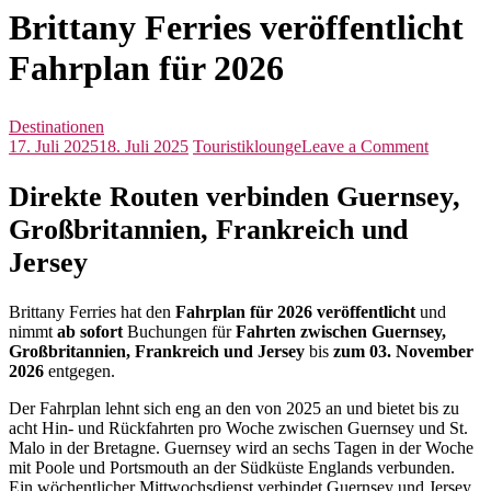
Brittany Ferries veröffentlicht
Fahrplan für 2026
Destinationen
on
17. Juli 2025
18. Juli 2025
Touristiklounge
Leave a Comment
Brittany
Ferries
Direkte Routen verbinden Guernsey,
veröffent
Großbritannien, Frankreich und
Fahrplan
für
Jersey
2026
Brittany Ferries hat den
Fahrplan für 2026 veröffentlicht
und
nimmt
ab sofort
Buchungen für
Fahrten zwischen Guernsey,
Großbritannien, Frankreich und Jersey
bis
zum 03. November
2026
entgegen.
Der Fahrplan lehnt sich eng an den von 2025 an und bietet bis zu
acht Hin- und Rückfahrten pro Woche zwischen Guernsey und St.
Malo in der Bretagne. Guernsey wird an sechs Tagen in der Woche
mit Poole und Portsmouth an der Südküste Englands verbunden.
Ein wöchentlicher Mittwochsdienst verbindet Guernsey und Jersey