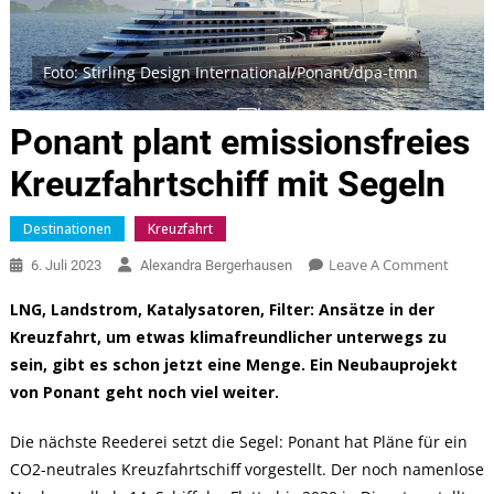
Foto: Stirling Design International/Ponant/dpa-tmn
Ponant plant emissionsfreies
Kreuzfahrtschiff mit Segeln
Destinationen
Kreuzfahrt
On
Leave A Comment
6. Juli 2023
Alexandra Bergerhausen
Ponan
LNG, Landstrom, Katalysatoren, Filter: Ansätze in der
Plant
Kreuzfahrt, um etwas klimafreundlicher unterwegs zu
Emissi
sein, gibt es schon jetzt eine Menge. Ein Neubauprojekt
Kreuzfa
Mit
von Ponant geht noch viel weiter.
Segeln
Die nächste Reederei setzt die Segel: Ponant hat Pläne für ein
CO2-neutrales Kreuzfahrtschiff vorgestellt. Der noch namenlose