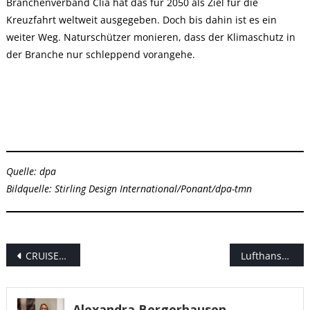
Branchenverband Clia hat das für 2050 als Ziel für die
Kreuzfahrt weltweit ausgegeben. Doch bis dahin ist es ein
weiter Weg. Naturschützer monieren, dass der Klimaschutz in
der Branche nur schleppend vorangehe.
Quelle: dpa
Bildquelle: Stirling Design International/Ponant/dpa-tmn
Beitragsnavigation
CRUISEHOST stellt neues Zahlungsgateway vor und optimiert Buchungsprozesse
Lufthansa: Betrieb läuft deutlich stabiler als 2022
Alexandra Bergerhausen