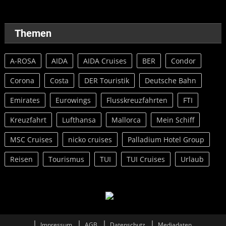
Themen
A-ROSA
AIDA
AIDA Cruises
BER
Condor
Corona
Costa
DER Touristik
Deutsche Bahn
Emirates
Eurowings
Flusskreuzfahrten
FTI
Kreuzfahrt
Lufthansa
Mallorca
Mein Schiff
MSC Cruises
nicko cruises
Palladium Hotel Group
Reisen
Tourismus
TUI
TUI Cruises
Urlaub
Impressum
AGB
Datenschutz
Mediadaten