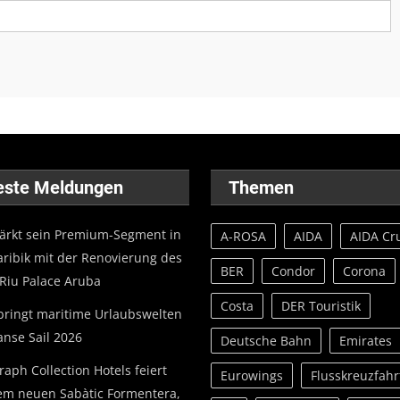
este Meldungen
Themen
tärkt sein Premium-Segment in
A-ROSA
AIDA
AIDA Cr
aribik mit der Renovierung des
BER
Condor
Corona
 Riu Palace Aruba
Costa
DER Touristik
bringt maritime Urlaubswelten
anse Sail 2026
Deutsche Bahn
Emirates
aph Collection Hotels feiert
Eurowings
Flusskreuzfahr
em neuen Sabàtic Formentera,