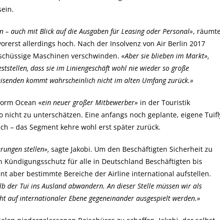
ein.
ten – auch mit Blick auf die Ausgaben für Leasing oder Personal»
, räumt
vorerst allerdings hoch. Nach der Insolvenz von Air Berlin 2017
erschüssige Maschinen verschwinden.
«Aber sie blieben im Markt»,
ststellen, dass sie im Liniengeschäft wohl nie wieder so große
eisenden kommt wahrscheinlich nicht im alten Umfang zurück.»
tform Ocean «
ein neuer großer Mitbewerber»
in der Touristik
o nicht zu unterschätzen. Eine anfangs noch geplante, eigene Tuifl
sch – das Segment kehre wohl erst später zurück.
rungen stellen»,
sagte Jakobi. Um den Beschäftigten Sicherheit zu
n Kündigungsschutz für alle in Deutschland Beschäftigten bis
aber bestimmte Bereiche der Airline international aufstellen.
b der Tui ins Ausland abwandern. An dieser Stelle müssen wir als
cht auf internationaler Ebene gegeneinander ausgespielt werden.»