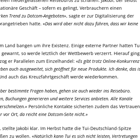
en niedergelassenen Reisebüros zu schaffen. Jakobi, der selbst
ationäre Geschäft – sofern es gelingt, Verbrauchern einen
arken Trend zu Dotcom-Angeboten»
, sagte er zur Digitalisierung der
orangetrieben hatte. «
Das wird aber nicht dazu führen, dass wir keine
m Land bangen um ihre Existenz. Einige externe Partner hatten Tu
d gewarnt, so werde letztlich der Wettbewerb verzerrt. Hierauf ging
og er Parallelen zum Einzelhandel: «
Es gibt trotz Online-Konkurrenz
eben auch ausgeweitet, sich geöffnet für neue Produkte. Ich denke, das i
Und auch das Kreuzfahrtgeschäft werde wiederkommen.
ber bestimmte Fragen haben, gehen sie auch wieder ins Reisebüro.
en, Buchungen generieren und weitere Services anbieten. Alle Kanäle
erschmelzen.»
Persönliche Kontakte sicherten zudem das Vertrauen
vor Ort, da reicht eine Dotcom-Seite nicht.»
stellte Jakobi klar. Im Herbst hatte die Tui-Deutschland-Spitze
eßen zu wollen. «
Natürlich kann Tui es sich nicht leisten, Vertretungen