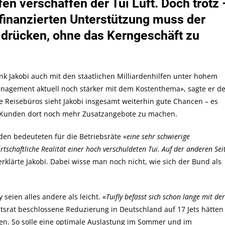
fen verschaffen der Tui Luft. Doch trotz 
«Tui
Unter
finanzierten Unterstützung muss der
Kostendruck»
drücken, ohne das Kerngeschäft zu
nk Jakobi auch mit den staatlichen Milliardenhilfen unter hohem
Management aktuell noch stärker mit dem Kostenthema», sagte er d
e Reisebüros sieht Jakobi insgesamt weiterhin gute Chancen – es
 Kunden dort noch mehr Zusatzangebote zu machen.
den bedeuteten für die Betriebsräte «
eine sehr schwierige
rtschaftliche Realität einer hoch verschuldeten Tui. Auf der anderen Sei
 erklärte Jakobi. Dabei wisse man noch nicht, wie sich der Bund als
eien alles andere als leicht. «
Tuifly befasst sich schon lange mit der
tsrat beschlossene Reduzierung in Deutschland auf 17 Jets hätten
len. So solle eine optimale Auslastung im Sommer und im