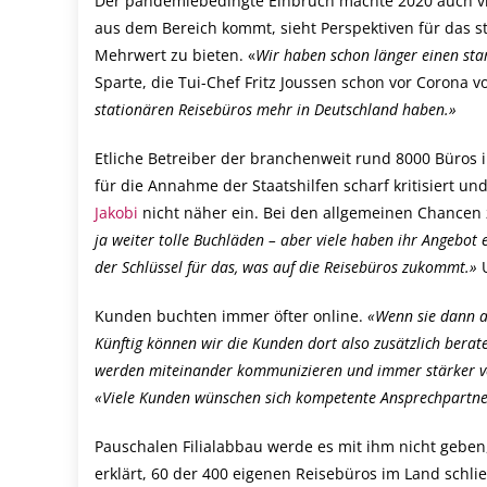
Der pandemiebedingte Einbruch machte 2020 auch viel
aus dem Bereich kommt, sieht Perspektiven für das st
Mehrwert zu bieten. «
Wir haben schon länger einen st
Sparte, die Tui-Chef Fritz Joussen schon vor Corona v
stationären Reisebüros mehr in Deutschland haben.»
Etliche Betreiber der branchenweit rund 8000 Büros i
für die Annahme der Staatshilfen scharf kritisiert un
Jakobi
nicht näher ein. Bei den allgemeinen Chancen z
ja weiter tolle Buchläden – aber viele haben ihr Angebot 
der Schlüssel für das, was auf die Reisebüros zukommt.»
Kunden buchten immer öfter online.
«Wenn sie dann a
Künftig können wir die Kunden dort also zusätzlich berat
werden miteinander kommunizieren und immer stärker v
«Viele Kunden wünschen sich kompetente Ansprechpartner 
Pauschalen Filialabbau werde es mit ihm nicht geben, 
erklärt, 60 der 400 eigenen Reisebüros im Land schli