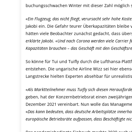
buchungsschwachen Winter mit dieser Zahl möglich s
«Ein Flugzeug, das nicht fliegt, verursacht sehr hohe Kos
Jakobi ein. Die Gefahr teurer Überkapazitäten bleibe 
hätten viele Beobachter zunächst gedacht, dass üb
erklärte Jakobi. «Und nach Corona werden viele Carrier fe
Kapazitäten brauchen – das Geschäft mit den Geschäftsr
So könne für Tui und Tuifly durch die Lufthansa-Plat
entstehen. Die ungarische Airline Wizz sei hier ebens
Langstrecke hielten Experten absehbar für unrealisti
«Als Marktteilnehmer muss Tuifly sich diesen Herausforde
geben, hat der Konzernbetriebsrat einen zweijährige
Dezember 2021 vereinbart. Nun wolle das Management 
«
Das kann bedeuten, dass deutsche Arbeitsplätze innerhal
europäische Betriebsräte aufpassen, dass Beschäftigte ni