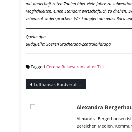
mit dauerhaft roten Zahlen über viele Jahre zu subvention
Möglichkeiten, einen Standort wirtschaftlich zu drehen.
vehement widersprochen. Wir kämpfen um jedes Büro und
Quelle:dpa
Bildquelle: Soeren Stache/dpa-Zentralbild/dpa
Tagged
Corona
Reiseveranstalter
TUI
Beitragsnavigation
Lufthansas Bordverpflegung kommt künftig aus München
Alexandra Bergerha
Alexandra Bergerhausen ist 
Bereichen Medien, Kommuni