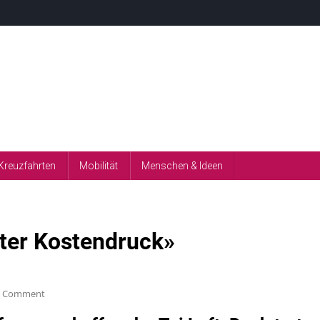
Kreuzfahrten
Mobilität
Menschen & Ideen
nter Kostendruck»
On
A Comment
Betriebsratschef: