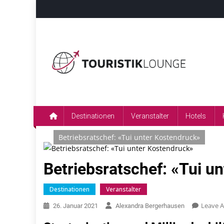
Skip
to
content
Touristiklounge
Touristiklounge News- und Presseportal
Destinationen
Veranstalter
Hotels
Betriebsratschef: «Tui unter Kostendruck»
Betriebsratschef: «Tui u
Destinationen
Veranstalter
Leave 
26. Januar 2021
Alexandra Bergerhausen