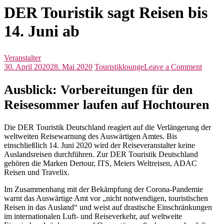
DER Touristik sagt Reisen bis
14. Juni ab
Veranstalter
on
30. April 2020
28. Mai 2020
Touristiklounge
Leave a Comment
DER
Tourist
Ausblick: Vorbereitungen für den
sagt
Reisesommer laufen auf Hochtouren
Reisen
bis
14.
Die DER Touristik Deutschland reagiert auf die Verlängerung der
Juni
weltweiten Reisewarnung des Auswärtigen Amtes. Bis
ab
einschließlich 14. Juni 2020 wird der Reiseveranstalter keine
Auslandsreisen durchführen. Zur DER Touristik Deutschland
gehören die Marken Dertour, ITS, Meiers Weltreisen, ADAC
Reisen und Travelix.
Im Zusammenhang mit der Bekämpfung der Corona-Pandemie
warnt das Auswärtige Amt vor „nicht notwendigen, touristischen
Reisen in das Ausland“ und weist auf drastische Einschränkungen
im internationalen Luft- und Reiseverkehr, auf weltweite