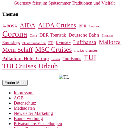
Guernsey feiert im Spätsommer Traditionen und Vielfalt
Themen
AIDA Cruises
AIDA
A-ROSA
BER
Condor
Corona
Deutsche Bahn
DER Touristik
Costa
Emirates
Mallorca
Lufthansa
Eurowings
FTI
Kreuzfahrt
Flusskreuzfahrten
MSC Cruises
Mein Schiff
nicko cruises
TUI
Palladium Hotel Group
Tourismus
Reisen
TUI Cruises
Urlaub
Footer Menu
Impressum
AGB
Datenschutz
Mediadaten
Newsletter Marketing
Bannerwerbung
Privatsphäre-Einstellungen