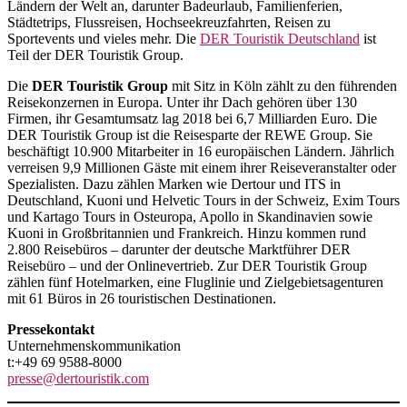
Ländern der Welt an, darunter Badeurlaub, Familienferien,
Städtetrips, Flussreisen, Hochseekreuzfahrten, Reisen zu
Sportevents und vieles mehr. Die
DER Touristik Deutschland
ist
Teil der DER Touristik Group.
Die
DER Touristik Group
mit Sitz in Köln zählt zu den führenden
Reisekonzernen in Europa. Unter ihr Dach gehören über 130
Firmen, ihr Gesamtumsatz lag 2018 bei 6,7 Milliarden Euro. Die
DER Touristik Group ist die Reisesparte der REWE Group. Sie
beschäftigt 10.900 Mitarbeiter in 16 europäischen Ländern. Jährlich
verreisen 9,9 Millionen Gäste mit einem ihrer Reiseveranstalter oder
Spezialisten. Dazu zählen Marken wie Dertour und ITS in
Deutschland, Kuoni und Helvetic Tours in der Schweiz, Exim Tours
und Kartago Tours in Osteuropa, Apollo in Skandinavien sowie
Kuoni in Großbritannien und Frankreich. Hinzu kommen rund
2.800 Reisebüros – darunter der deutsche Marktführer DER
Reisebüro – und der Onlinevertrieb. Zur DER Touristik Group
zählen fünf Hotelmarken, eine Fluglinie und Zielgebietsagenturen
mit 61 Büros in 26 touristischen Destinationen.
Pressekontakt
Unternehmenskommunikation
t:+49 69 9588-8000
presse@dertouristik.com