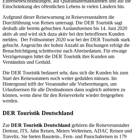
Einreisebeschränkungen, auf Quarantänemaßnahmen und auf die
Einschränkung des öffentlichen Lebens in vielen Ländern hin.
Aufgrund dieser Reisewarnung ist Reiseveranstaltern die
Durchführung von Reisen untersagt. Die DER Touristik sagt
deshalb alle bereits gebuchten Auslandsreisen bis 14. Juni 2020
aktiv ab und wird sich dazu aktiv bei den betroffenen Kunden
melden. Der Frühsommer 2020 war bei der DER Touristik stark
gebucht. Angesichts der hohen Anzahl an Buchungen erfolgt die
Benachrichtigung schrittweise nach Abreisedatum. Für etwaige
Verzögerungen bittet die DER Touristik ihre Kunden um
Verständnis und Geduld.
Die DER Touristik bedauert sehr, dass sich die Kunden bis zum
Start des Reisesommers noch weiter gedulden müssen. Im
Hintergrund trifft der Veranstalter alle Vorbereitungen, um
Urlaubsreisen für alle Destinationen dann sogleich anbieten zu
können, wenn diese für den Reiseverkehr wieder freigegeben
werden.
DER Touristik Deutschland
Zur
DER Touristik Deutschland
gehören die Reiseveranstalter
Dertour, ITS, Jahn Reisen, Meiers Weltreisen, ADAC Reisen und
Travelix. Sie bieten Baustein-, Fern- und Pauschalreisen in 179