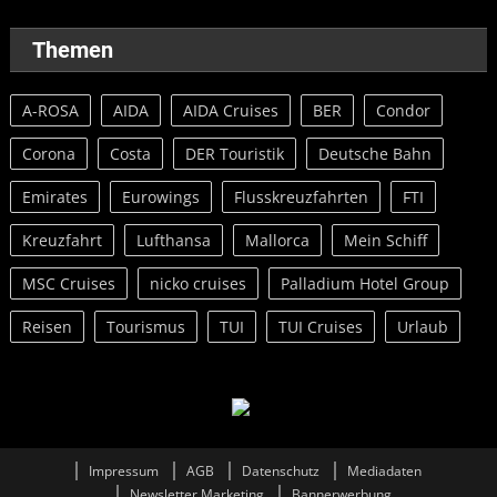
Themen
A-ROSA
AIDA
AIDA Cruises
BER
Condor
Corona
Costa
DER Touristik
Deutsche Bahn
Emirates
Eurowings
Flusskreuzfahrten
FTI
Kreuzfahrt
Lufthansa
Mallorca
Mein Schiff
MSC Cruises
nicko cruises
Palladium Hotel Group
Reisen
Tourismus
TUI
TUI Cruises
Urlaub
Impressum
AGB
Datenschutz
Mediadaten
Newsletter Marketing
Bannerwerbung