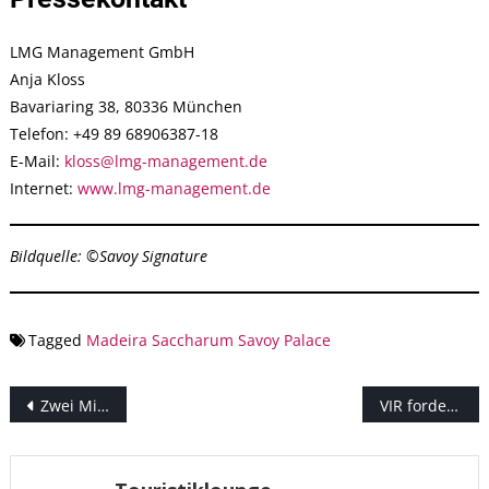
LMG Management GmbH
Anja Kloss
Bavariaring 38, 80336 München
Telefon: +49 89 68906387-18
E-Mail:
kloss@lmg-management.de
Internet:
www.lmg-management.de
Bildquelle: ©Savoy Signature
Tagged
Madeira
Saccharum
Savoy Palace
Beitragsnavigation
Zwei Millionen Euro investiert anlässlich 25 Jahre Strandhotel Fischland
VIR fordert Lufthansa-Konzern zur raschen Erstattung der zahlreichen noch ausstehenden Ticketkosten auf