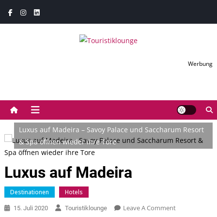
Skip
to
content
Touristiklounge
Touristiklounge News- und Presseportal
Werbung
Luxus auf Madeira – Savoy Palace und Saccharum Resort
& Spa öffnen wieder ihre Tore
Luxus auf Madeira
Destinationen
Hotels
On
Leave A Comment
15. Juli 2020
Touristiklounge