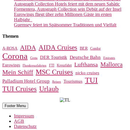
Autograph Collection Hotels feiert mit dem neuen Sabàtic
Formentera, Autograph Collection sein Debüt auf der Insel
Eurowings fliegt über zehn Millionen Gäste im ersten
Halbjahr
Guernsey feiert im Spätsommer Traditionen und Vielfalt
Themen
AIDA Cruises
AIDA
A-ROSA
BER
Condor
Corona
Deutsche Bahn
DER Touristik
Costa
Emirates
Mallorca
Lufthansa
Eurowings
FTI
Kreuzfahrt
Flusskreuzfahrten
MSC Cruises
Mein Schiff
nicko cruises
TUI
Palladium Hotel Group
Tourismus
Reisen
TUI Cruises
Urlaub
Footer Menu
Impressum
AGB
Datenschutz