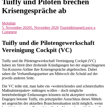
Tuifly und Piloten brechen
Krisengespräche ab
Mobilität
5. November 2020
5. November 2020
Touristiklounge
Leave a
on
Comment
Tuifly
und
Tuifly und die Pilotengewerkschaft
Piloten
Vereinigung Cockpit (VC)
brechen
Krisengespräche
ab
Tuifly und die Pilotengewerkschaft Vereinigung Cockpit (VC)
haben im Streit über drohende Kündigungen bei der angeschlagenen
Tui-Konzern-Airline ihre Krisengespräche abgebrochen. Dabei
sahen die Verhandlungspartner am Mittwoch die Schuld auf der
jeweils anderen Seite.
Die VC teilte mit, man habe ein «weitreichendes und schmerzhaftes
Maßnahmenpaket» mittragen wollen – doch mögliche
betriebsbedingte Entlassungen könnten nicht akzeptiert werden.
Dagegen betonte Tuifly, ein prinzipieller Ausschluss dieses Mittels
sei angesichts der aktuellen Branchensituation nicht möglich, wenn