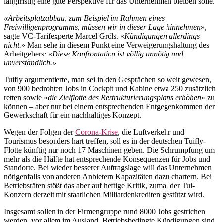
langfristig eine gute Perspektive für das Unternehmen bleiben solle.
«Arbeitsplatzabbau, zum Beispiel im Rahmen eines
Freiwilligenprogramms, müssen wir in dieser Lage hinnehmen
»,
sagte VC-Tarifexperte Marcel Gröls. «
Kündigungen allerdings
nicht.
» Man sehe in diesem Punkt eine Verweigerungshaltung des
Arbeitgebers: «
Diese Konfrontation ist völlig unnötig und
unverständlich.»
Tuifly argumentierte, man sei in den Gesprächen so weit gewesen,
von 900 bedrohten Jobs in Cockpit und Kabine etwa 250 zusätzlich
retten sowie «
die Zielflotte des Restrukturierungsplans erhöhen
» zu
können – aber nur bei einem entsprechenden Entgegenkommen der
Gewerkschaft für ein nachhaltiges Konzept.
Wegen der Folgen der
Corona-Krise
, die Luftverkehr und
Tourismus besonders hart treffen, soll es in der deutschen Tuifly-
Flotte künftig nur noch 17 Maschinen geben. Die Schrumpfung um
mehr als die Hälfte hat entsprechende Konsequenzen für Jobs und
Standorte. Bei wieder besserer Auftragslage will das Unternehmen
nötigenfalls von anderen Anbietern Kapazitäten dazu chartern. Bei
Betriebsräten stößt das aber auf heftige Kritik, zumal der Tui-
Konzern derzeit mit staatlichen Milliardenkrediten gestützt wird.
Insgesamt sollen in der Firmengruppe rund 8000 Jobs gestrichen
werden, vor allem im Ausland. Betriebsbedingte Kündigungen sind