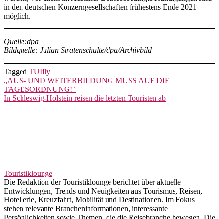
in den deutschen Konzerngesellschaften frühestens Ende 2021
möglich.
Quelle:dpa
Bildquelle: Julian Stratenschulte/dpa/Archivbild
Tagged
TUIfly
Beitragsnavigation
„AUS- UND WEITERBILDUNG MUSS AUF DIE
TAGESORDNUNG!“
In Schleswig-Holstein reisen die letzten Touristen ab
Touristiklounge
Die Redaktion der Touristiklounge berichtet über aktuelle
Entwicklungen, Trends und Neuigkeiten aus Tourismus, Reisen,
Hotellerie, Kreuzfahrt, Mobilität und Destinationen. Im Fokus
stehen relevante Brancheninformationen, interessante
Persönlichkeiten sowie Themen, die die Reisebranche bewegen. Die