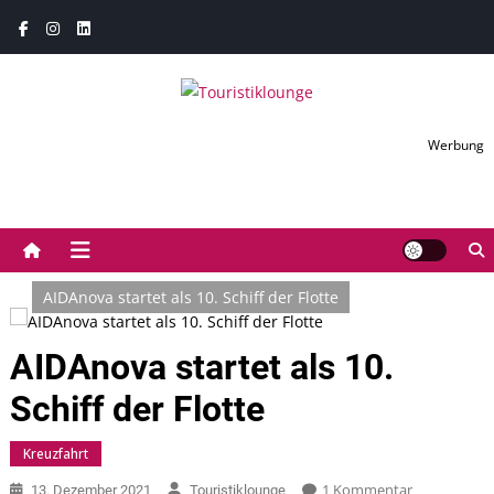
Skip
to
content
Touristiklounge
Touristiklounge News- und Presseportal
Werbung
AIDAnova startet als 10. Schiff der Flotte
AIDAnova startet als 10.
Schiff der Flotte
Kreuzfahrt
Zu
1 Kommentar
13. Dezember 2021
Touristiklounge