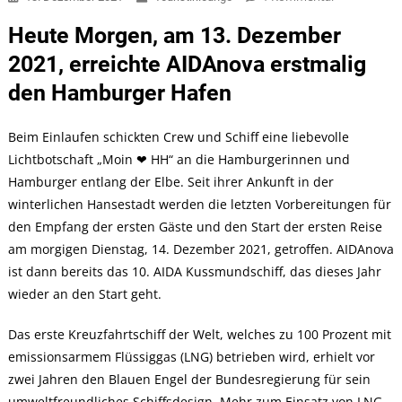
AIDAnova
Heute Morgen, am 13. Dezember
Startet
Als
2021, erreichte AIDAnova erstmalig
10.
den Hamburger Hafen
Schiff
Der
Beim Einlaufen schickten Crew und Schiff eine liebevolle
Flotte
Lichtbotschaft „Moin ❤ HH“ an die Hamburgerinnen und
Hamburger entlang der Elbe. Seit ihrer Ankunft in der
winterlichen Hansestadt werden die letzten Vorbereitungen für
den Empfang der ersten Gäste und den Start der ersten Reise
am morgigen Dienstag, 14. Dezember 2021, getroffen. AIDAnova
ist dann bereits das 10. AIDA Kussmundschiff, das dieses Jahr
wieder an den Start geht.
Das erste Kreuzfahrtschiff der Welt, welches zu 100 Prozent mit
emissionsarmem Flüssiggas (LNG) betrieben wird, erhielt vor
zwei Jahren den Blauen Engel der Bundesregierung für sein
umweltfreundliches Schiffsdesign. Mehr zum Einsatz von LNG