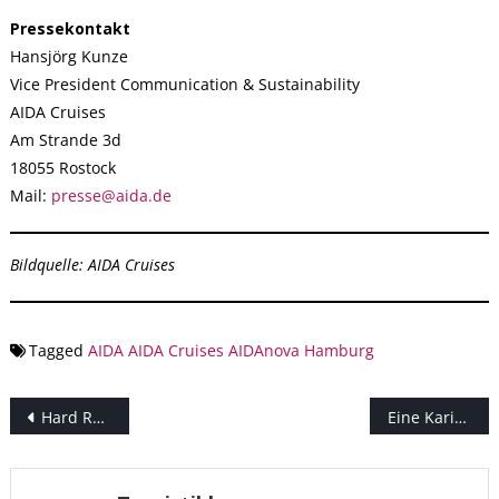
Pressekontakt
Hansjörg Kunze
Vice President Communication & Sustainability
AIDA Cruises
Am Strande 3d
18055 Rostock
Mail:
presse@aida.de
Bildquelle: AIDA Cruises
Tagged
AIDA
AIDA Cruises
AIDAnova
Hamburg
Beitragsnavigation
Hard Rock Hotels® gibt Pläne für das Hard Rock Hotel Marbella bekannt
Eine Karibik-Kreuzfahrt auf der Mein Schiff 2 in Corona-Zeiten