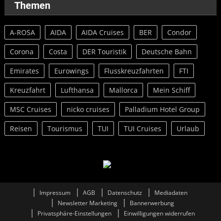
Themen
A-ROSA
AIDA
AIDA Cruises
BER
Condor
Corona
Costa
DER Touristik
Deutsche Bahn
Emirates
Eurowings
Flusskreuzfahrten
FTI
Kreuzfahrt
Lufthansa
Mallorca
Mein Schiff
MSC Cruises
nicko cruises
Palladium Hotel Group
Reisen
Tourismus
TUI
TUI Cruises
Urlaub
Impressum
AGB
Datenschutz
Mediadaten
Newsletter Marketing
Bannerwerbung
Privatsphäre-Einstellungen
Einwilligungen widerrufen