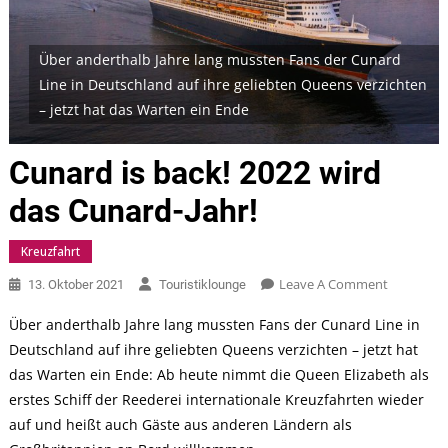
Über anderthalb Jahre lang mussten Fans der Cunard
Line in Deutschland auf ihre geliebten Queens verzichten
– jetzt hat das Warten ein Ende
Cunard is back! 2022 wird
das Cunard-Jahr!
Kreuzfahrt
On
Leave A Comment
13. Oktober 2021
Touristiklounge
Cunard
Über anderthalb Jahre lang mussten Fans der Cunard Line in
Is
Deutschland auf ihre geliebten Queens verzichten – jetzt hat
Back!
das Warten ein Ende: Ab heute nimmt die Queen Elizabeth als
2022
Wird
erstes Schiff der Reederei internationale Kreuzfahrten wieder
Das
auf und heißt auch Gäste aus anderen Ländern als
Cunard-