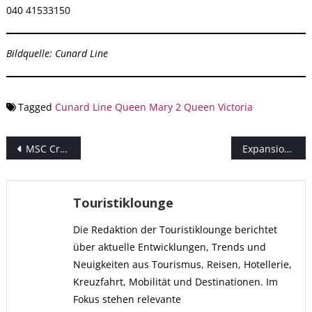
040 41533150
Bildquelle: Cunard Line
Tagged
Cunard Line
Queen Mary 2
Queen Victoria
Beitragsnavigation
MSC Cruises bietet 2023 mit einem zusätzlichen Schiff eine weitere World Cruise an
Expansion an Frankreichs Mittelmeerküste – IHG Hotels & Resorts kündigt fünf neue Häuser an
Touristiklounge
Die Redaktion der Touristiklounge berichtet
über aktuelle Entwicklungen, Trends und
Neuigkeiten aus Tourismus, Reisen, Hotellerie,
Kreuzfahrt, Mobilität und Destinationen. Im
Fokus stehen relevante