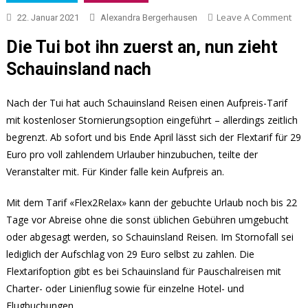
On
Leave A Comment
22. Januar 2021
Alexandra Bergerhausen
Sch
Die Tui bot ihn zuerst an, nun zieht
Biet
Tari
Schauinsland nach
Mit
Sto
Nach der Tui hat auch Schauinsland Reisen einen Aufpreis-Tarif
Opt
mit kostenloser Stornierungsoption eingeführt – allerdings zeitlich
begrenzt. Ab sofort und bis Ende April lässt sich der Flextarif für 29
Euro pro voll zahlendem Urlauber hinzubuchen, teilte der
Veranstalter mit. Für Kinder falle kein Aufpreis an.
Mit dem Tarif «Flex2Relax» kann der gebuchte Urlaub noch bis 22
Tage vor Abreise ohne die sonst üblichen Gebühren umgebucht
oder abgesagt werden, so Schauinsland Reisen. Im Stornofall sei
lediglich der Aufschlag von 29 Euro selbst zu zahlen. Die
Flextarifoption gibt es bei Schauinsland für Pauschalreisen mit
Charter- oder Linienflug sowie für einzelne Hotel- und
Flugbuchungen.