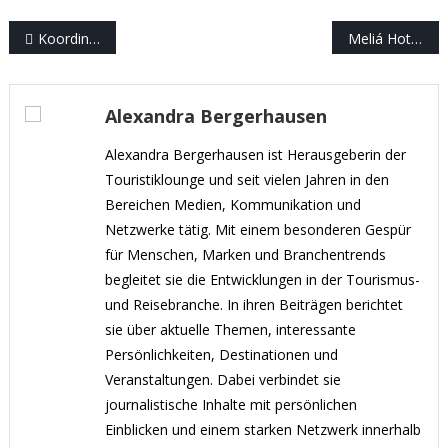
Beitragsnavigation
Koordinierter Neustart der Kreuzfahrten nach Corona
Meliá Hotels International bietet kostenlose Corona-Tests und Covid-19-Versicherungsschutz für Hotelgäste
Alexandra Bergerhausen
Alexandra Bergerhausen ist Herausgeberin der
Touristiklounge und seit vielen Jahren in den
Bereichen Medien, Kommunikation und
Netzwerke tätig. Mit einem besonderen Gespür
für Menschen, Marken und Branchentrends
begleitet sie die Entwicklungen in der Tourismus-
und Reisebranche. In ihren Beiträgen berichtet
sie über aktuelle Themen, interessante
Persönlichkeiten, Destinationen und
Veranstaltungen. Dabei verbindet sie
journalistische Inhalte mit persönlichen
Einblicken und einem starken Netzwerk innerhalb