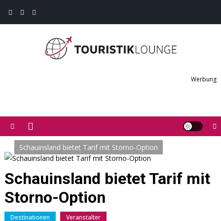
Skip
to
content
Touristiklounge
Touristiklounge News- und Presseportal
Werbung
Schauinsland bietet Tarif mit Storno-Option
Schauinsland bietet Tarif mit
Storno-Option
Destinationen
Veranstalter