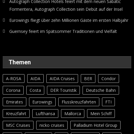
Autograph Collection Hotels feiert mit dem neuen Sabàtic
Formentera, Autograph Collection sein Debüt auf der Insel
Eurowings fliegt über zehn Millionen Gäste im ersten Halbjahr
Guernsey feiert im Spätsommer Traditionen und Vielfalt
Themen
A-ROSA
AIDA
AIDA Cruises
BER
Condor
Corona
Costa
DER Touristik
Deutsche Bahn
Emirates
Eurowings
Flusskreuzfahrten
FTI
Kreuzfahrt
Lufthansa
Mallorca
Mein Schiff
MSC Cruises
nicko cruises
Palladium Hotel Group