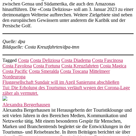
zwischen Genua und Südamerika, die auch den Amazonas
hinaufführen. Die «Costa Deliziosa» soll am 3. Januar 2023 zu einer
dreimonatigen Weltreise aufbrechen. Weitere Zielgebiete sind neben
den europäischen Gewässern unter anderem die Karibik und der
Persische Golf.
Quelle: dpa
Bildquelle: Costa Kreuzfahrten/dpa-tmn
Tagged
Costa
Costa Deliziosa
Costa Diadema
Costa Fascinosa
Costa Favolosa
Costa Fortuna
Costa Kreuzfahrten
Costa Magica
Costa Pacific
Costa Smeralda
Costa Toscana
Mittelmeer
Nordeuropa
Beitragsnavigation
Fluggesellschaft Sundair will im April Sanierung abschließen
Tui: Die Erholung des Tourismus verläuft wegen der Corona-Lage
zäher als vermutet.
Alexandra Bergerhausen
Alexandra Bergerhausen ist Herausgeberin der Touristiklounge und
seit vielen Jahren in den Bereichen Medien, Kommunikation und
Netzwerke tätig. Mit einem besonderen Gespür für Menschen,
Marken und Branchentrends begleitet sie die Entwicklungen in der
Tourismus- und Reisebranche. In ihren Beiträgen berichtet sie über