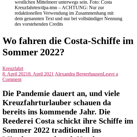
westlichen Mittelmeer unterwegs sein. Foto: Costa
Kreuzfahrten/dpa-tmn – ACHTUNG: Nur zur
redaktionellen Verwendung im Zusammenhang mit
dem genannten Text und nur bei vollständiger Nennung
des vorstehenden Credits
Wo fahren die Costa-Schiffe im
Sommer 2022?
Kreuzfahrt
8. April 2021
8. April 2021
Alexandra Bergerhausen
Leave a
on
Comment
Wo
fahren
Die Pandemie dauert an, und viele
die
Kreuzfahrturlauber schauen da
Costa-
Schiffe
bereits ins kommende Jahr. Die
im
Sommer
Reederei Costa schickt ihre Schiffe im
2022?
Sommer 2022 traditionell ins