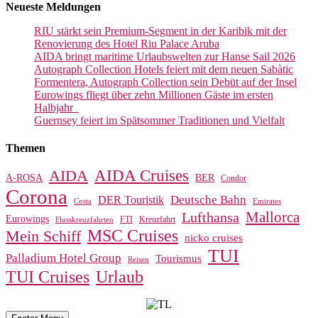
Neueste Meldungen
RIU stärkt sein Premium-Segment in der Karibik mit der
Renovierung des Hotel Riu Palace Aruba
AIDA bringt maritime Urlaubswelten zur Hanse Sail 2026
Autograph Collection Hotels feiert mit dem neuen Sabàtic
Formentera, Autograph Collection sein Debüt auf der Insel
Eurowings fliegt über zehn Millionen Gäste im ersten
Halbjahr
Guernsey feiert im Spätsommer Traditionen und Vielfalt
Themen
AIDA Cruises
AIDA
A-ROSA
BER
Condor
Corona
Deutsche Bahn
DER Touristik
Costa
Emirates
Mallorca
Lufthansa
Eurowings
FTI
Kreuzfahrt
Flusskreuzfahrten
MSC Cruises
Mein Schiff
nicko cruises
TUI
Palladium Hotel Group
Tourismus
Reisen
TUI Cruises
Urlaub