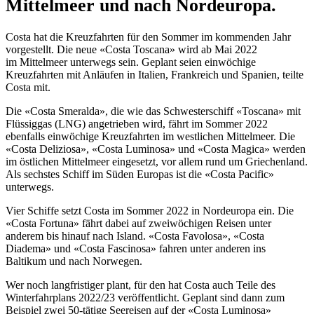
Mittelmeer und nach Nordeuropa.
Costa hat die Kreuzfahrten für den Sommer im kommenden Jahr
vorgestellt. Die neue «Costa Toscana» wird ab Mai 2022
im Mittelmeer unterwegs sein. Geplant seien einwöchige
Kreuzfahrten mit Anläufen in Italien, Frankreich und Spanien, teilte
Costa mit.
Die «Costa Smeralda», die wie das Schwesterschiff «Toscana» mit
Flüssiggas (LNG) angetrieben wird, fährt im Sommer 2022
ebenfalls einwöchige Kreuzfahrten im westlichen Mittelmeer. Die
«Costa Deliziosa», «Costa Luminosa» und «Costa Magica» werden
im östlichen Mittelmeer eingesetzt, vor allem rund um Griechenland.
Als sechstes Schiff im Süden Europas ist die «Costa Pacific»
unterwegs.
Vier Schiffe setzt Costa im Sommer 2022 in Nordeuropa ein. Die
«Costa Fortuna» fährt dabei auf zweiwöchigen Reisen unter
anderem bis hinauf nach Island. «Costa Favolosa», «Costa
Diadema» und «Costa Fascinosa» fahren unter anderen ins
Baltikum und nach Norwegen.
Wer noch langfristiger plant, für den hat Costa auch Teile des
Winterfahrplans 2022/23 veröffentlicht. Geplant sind dann zum
Beispiel zwei 50-tätige Seereisen auf der «Costa Luminosa»